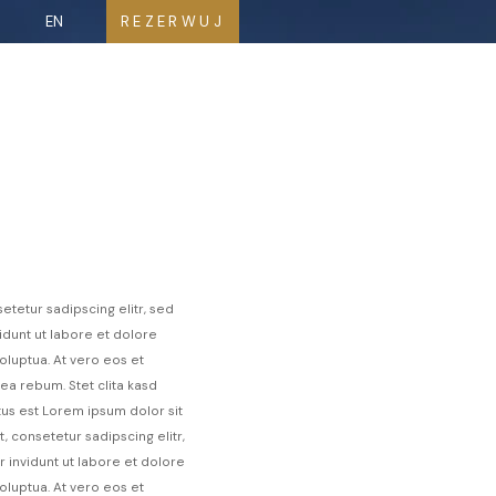
EN
REZERWUJ
etetur sadipscing elitr, sed
unt ut labore et dolore
luptua. At vero eos et
ea rebum. Stet clita kasd
us est Lorem ipsum dolor sit
 consetetur sadipscing elitr,
invidunt ut labore et dolore
luptua. At vero eos et