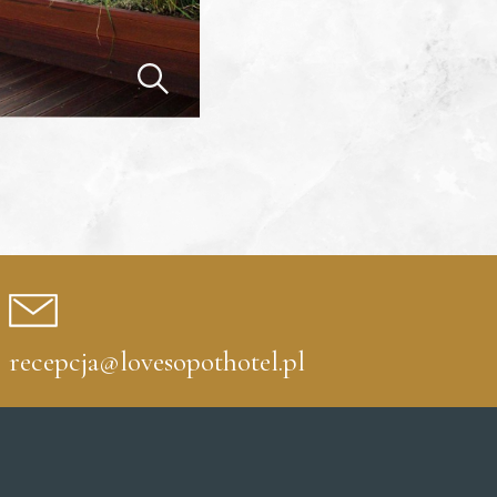
recepcja@lovesopothotel.pl