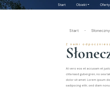
Start
Obiekt
Oferty
Start
Słoneczny
-
Z nami odpocznies
Słonecz
At vero eos et accusam et just
clita kasd gubergren, no sea t
dolor sit amet. Lorem ipsum do
sadipscing elitr, sed diam non