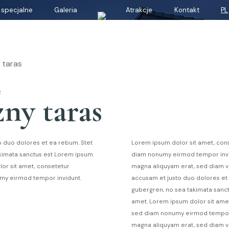
 specjalne
Galeria
Atrakcje
Kontakt
PL
 taras
z
ny taras
o duo dolores et ea rebum. Stet
Lorem ipsum dolor sit amet, cons
akimata sanctus est Lorem ipsum
diam nonumy eirmod tempor invid
lor sit amet, consetetur
magna aliquyam erat, sed diam vo
umy eirmod tempor invidunt.
accusam et justo duo dolores et 
gubergren, no sea takimata sanct
amet. Lorem ipsum dolor sit amet,
sed diam nonumy eirmod tempor 
magna aliquyam erat, sed diam vo