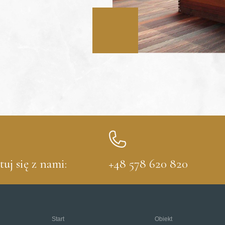
uj się z nami:
+48 578 620 820
Start
Obiekt