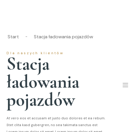
Start
Stacja ładowania pojazdów
-
Dla naszych klientów
Stacja
ładowania
pojazdów
At vero eos et accusam et justo duo dolores et ea rebum.
Stet clita kasd gubergren, no sea takimata sanctus est
Lorem ipsum dolor sit amet. Lorem ipsum dolor sit amet,