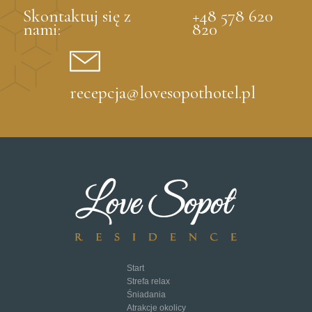
Skontaktuj się z
+48 578 620
nami:
820
recepcja@lovesopothotel.pl
Start
Strefa relax
Śniadania
Atrakcje okolicy